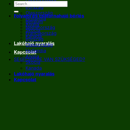
Franciaország
Írország
Olaszország
Folyami és csatornahajó bérlés
Hollandia
Belgium
Anglia
Németország
Skócia
Franciaország
Kanada
Írország
Lakóhajó nyaralás
Olaszország
Hollandia
Kapcsolat
Anglia
SEGÍTSÉGRE VAN SZÜKSÉGED?
Skócia
Kanada
Lakóhajó nyaralás
Kapcsolat