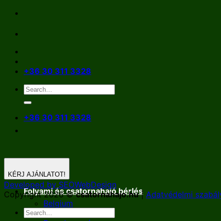
Skip
to
content
+36 30 311 3328
+36 30 311 3328
KÉRJ AJÁNLATOT!
Developed by SEOWebDesign
Folyami és csatornahajó bérlés
Copyright 2026 ©
csatornahajo.hu
|
Adatvédelmi szabál
Belgium
Németország