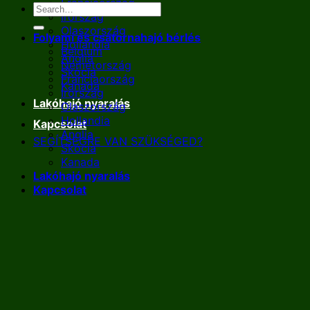
Franciaország
Írország
Olaszország
Folyami és csatornahajó bérlés
Hollandia
Belgium
Anglia
Németország
Skócia
Franciaország
Kanada
Írország
Lakóhajó nyaralás
Olaszország
Hollandia
Kapcsolat
Anglia
SEGÍTSÉGRE VAN SZÜKSÉGED?
Skócia
Kanada
Lakóhajó nyaralás
Kapcsolat