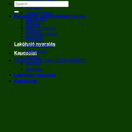
Franciaország
Írország
Olaszország
Folyami és csatornahajó bérlés
Hollandia
Belgium
Anglia
Németország
Skócia
Franciaország
Kanada
Írország
Lakóhajó nyaralás
Olaszország
Hollandia
Kapcsolat
Anglia
SEGÍTSÉGRE VAN SZÜKSÉGED?
Skócia
Kanada
Lakóhajó nyaralás
Kapcsolat