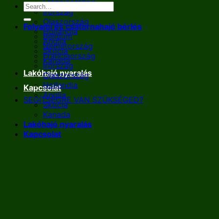
Franciaország
Írország
Olaszország
Folyami és csatornahajó bérlés
Hollandia
Belgium
Anglia
Németország
Skócia
Franciaország
Kanada
Írország
Lakóhajó nyaralás
Olaszország
Hollandia
Kapcsolat
Anglia
SEGÍTSÉGRE VAN SZÜKSÉGED?
Skócia
Kanada
Lakóhajó nyaralás
Kapcsolat