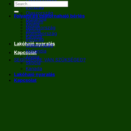
Franciaország
Írország
Olaszország
Folyami és csatornahajó bérlés
Hollandia
Belgium
Anglia
Németország
Skócia
Franciaország
Kanada
Írország
Lakóhajó nyaralás
Olaszország
Hollandia
Kapcsolat
Anglia
SEGÍTSÉGRE VAN SZÜKSÉGED?
Skócia
Kanada
Lakóhajó nyaralás
Kapcsolat