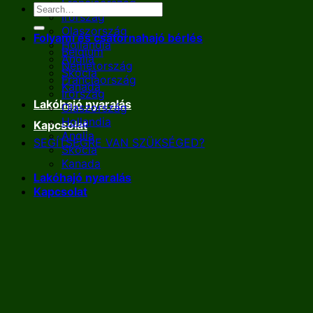
Franciaország
Írország
Olaszország
Folyami és csatornahajó bérlés
Hollandia
Belgium
Anglia
Németország
Skócia
Franciaország
Kanada
Írország
Lakóhajó nyaralás
Olaszország
Hollandia
Kapcsolat
Anglia
SEGÍTSÉGRE VAN SZÜKSÉGED?
Skócia
Kanada
Lakóhajó nyaralás
Kapcsolat