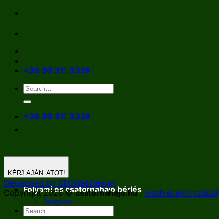
Skip
to
content
+36 30 311 3328
+36 30 311 3328
KÉRJ AJÁNLATOT!
Developed by SEOWebDesign
Folyami és csatornahajó bérlés
Copyright 2026 ©
csatornahajo.hu
|
Adatvédelmi szabál
Belgium
Németország