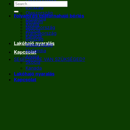
Franciaország
Írország
Olaszország
Folyami és csatornahajó bérlés
Hollandia
Belgium
Anglia
Németország
Skócia
Franciaország
Kanada
Írország
Lakóhajó nyaralás
Olaszország
Hollandia
Kapcsolat
Anglia
SEGÍTSÉGRE VAN SZÜKSÉGED?
Skócia
Kanada
Lakóhajó nyaralás
Kapcsolat