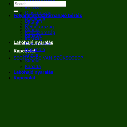
Franciaország
Írország
Olaszország
Folyami és csatornahajó bérlés
Hollandia
Belgium
Anglia
Németország
Skócia
Franciaország
Kanada
Írország
Lakóhajó nyaralás
Olaszország
Hollandia
Kapcsolat
Anglia
SEGÍTSÉGRE VAN SZÜKSÉGED?
Skócia
Kanada
Lakóhajó nyaralás
Kapcsolat