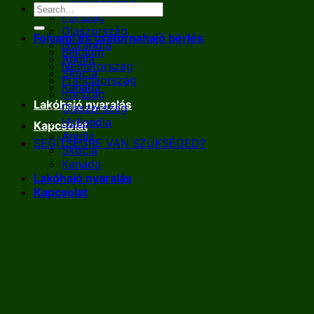
Franciaország
Írország
Olaszország
Folyami és csatornahajó bérlés
Hollandia
Belgium
Anglia
Németország
Skócia
Franciaország
Kanada
Írország
Lakóhajó nyaralás
Olaszország
Hollandia
Kapcsolat
Anglia
SEGÍTSÉGRE VAN SZÜKSÉGED?
Skócia
Kanada
Lakóhajó nyaralás
Kapcsolat