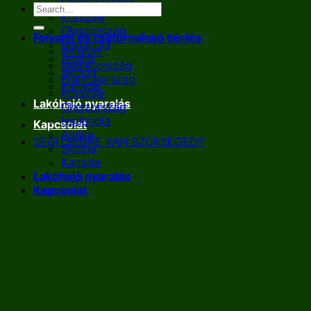
Franciaország
Írország
Olaszország
Folyami és csatornahajó bérlés
Hollandia
Belgium
Anglia
Németország
Skócia
Franciaország
Kanada
Írország
Lakóhajó nyaralás
Olaszország
Hollandia
Kapcsolat
Anglia
SEGÍTSÉGRE VAN SZÜKSÉGED?
Skócia
Kanada
Lakóhajó nyaralás
Kapcsolat