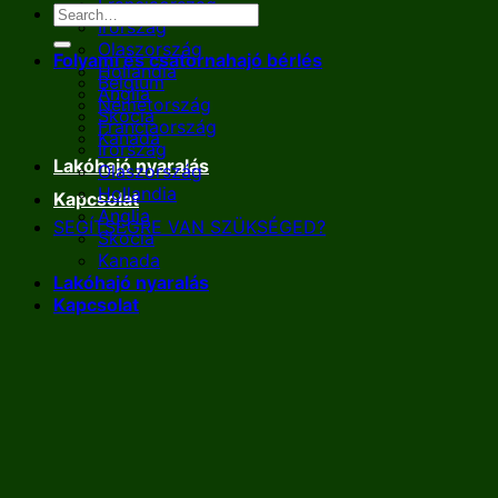
Franciaország
Írország
Olaszország
Folyami és csatornahajó bérlés
Hollandia
Belgium
Anglia
Németország
Skócia
Franciaország
Kanada
Írország
Lakóhajó nyaralás
Olaszország
Hollandia
Kapcsolat
Anglia
SEGÍTSÉGRE VAN SZÜKSÉGED?
Skócia
Kanada
Lakóhajó nyaralás
Kapcsolat