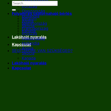
Franciaország
Írország
Olaszország
Folyami és csatornahajó bérlés
Hollandia
Belgium
Anglia
Németország
Skócia
Franciaország
Kanada
Írország
Lakóhajó nyaralás
Olaszország
Hollandia
Kapcsolat
Anglia
SEGÍTSÉGRE VAN SZÜKSÉGED?
Skócia
Kanada
Lakóhajó nyaralás
Kapcsolat