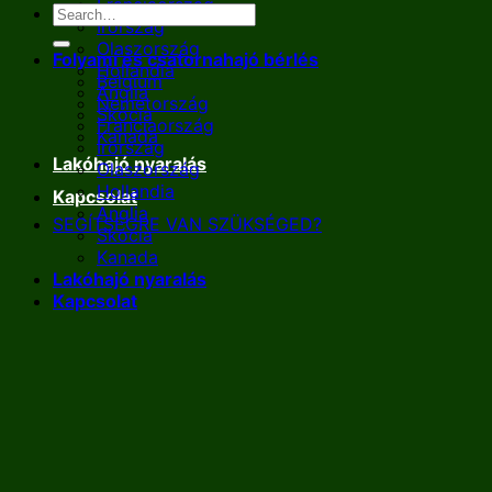
Franciaország
Írország
Olaszország
Folyami és csatornahajó bérlés
Hollandia
Belgium
Anglia
Németország
Skócia
Franciaország
Kanada
Írország
Lakóhajó nyaralás
Olaszország
Hollandia
Kapcsolat
Anglia
SEGÍTSÉGRE VAN SZÜKSÉGED?
Skócia
Kanada
Lakóhajó nyaralás
Kapcsolat