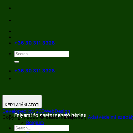
Skip
to
content
+36 30 311 3328
+36 30 311 3328
KÉRJ AJÁNLATOT!
Developed by SEOWebDesign
Folyami és csatornahajó bérlés
Copyright 2026 ©
csatornahajo.hu
|
Adatvédelmi szabál
Belgium
Németország