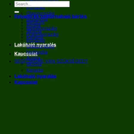
Franciaország
Írország
Olaszország
Folyami és csatornahajó bérlés
Hollandia
Belgium
Anglia
Németország
Skócia
Franciaország
Kanada
Írország
Lakóhajó nyaralás
Olaszország
Hollandia
Kapcsolat
Anglia
SEGÍTSÉGRE VAN SZÜKSÉGED?
Skócia
Kanada
Lakóhajó nyaralás
Kapcsolat