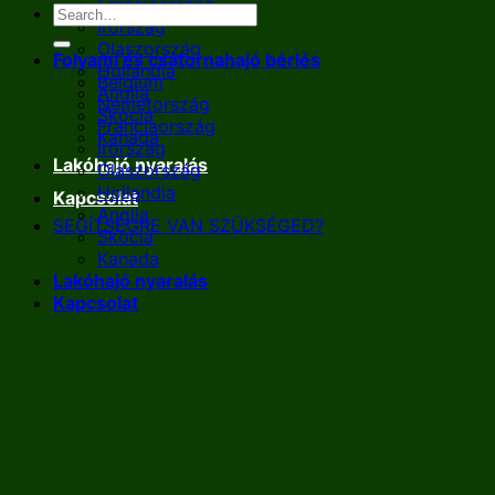
Franciaország
Írország
Olaszország
Folyami és csatornahajó bérlés
Hollandia
Belgium
Anglia
Németország
Skócia
Franciaország
Kanada
Írország
Lakóhajó nyaralás
Olaszország
Hollandia
Kapcsolat
Anglia
SEGÍTSÉGRE VAN SZÜKSÉGED?
Skócia
Kanada
Lakóhajó nyaralás
Kapcsolat