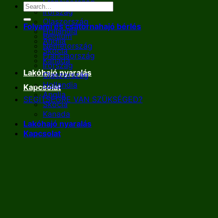
Franciaország
Írország
Olaszország
Folyami és csatornahajó bérlés
Hollandia
Belgium
Anglia
Németország
Skócia
Franciaország
Kanada
Írország
Lakóhajó nyaralás
Olaszország
Hollandia
Kapcsolat
Anglia
SEGÍTSÉGRE VAN SZÜKSÉGED?
Skócia
Kanada
Lakóhajó nyaralás
Kapcsolat