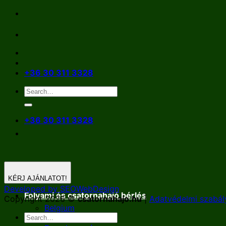
Skip
to
content
+36 30 311 3328
+36 30 311 3328
KÉRJ AJÁNLATOT!
Developed by SEOWebDesign
Folyami és csatornahajó bérlés
Copyright 2026 ©
csatornahajo.hu
|
Adatvédelmi szabál
Belgium
Németország