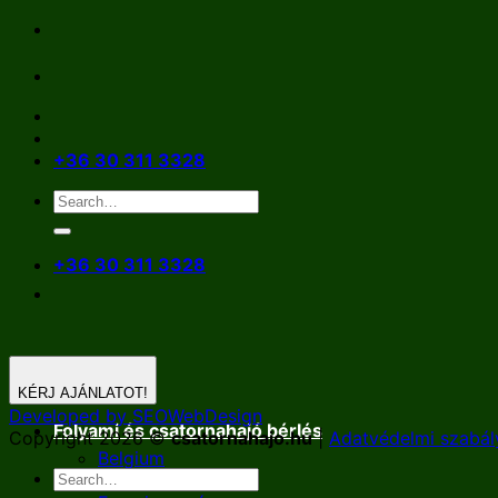
Skip
to
content
+36 30 311 3328
+36 30 311 3328
KÉRJ AJÁNLATOT!
Developed by SEOWebDesign
Folyami és csatornahajó bérlés
Copyright 2026 ©
csatornahajo.hu
|
Adatvédelmi szabál
Belgium
Németország