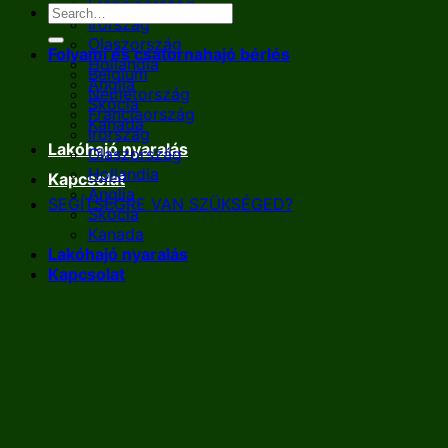
Franciaország
Írország
Olaszország
Folyami és csatornahajó bérlés
Hollandia
Belgium
Anglia
Németország
Skócia
Franciaország
Kanada
Írország
Lakóhajó nyaralás
Olaszország
Hollandia
Kapcsolat
Anglia
SEGÍTSÉGRE VAN SZÜKSÉGED?
Skócia
Kanada
Lakóhajó nyaralás
Kapcsolat