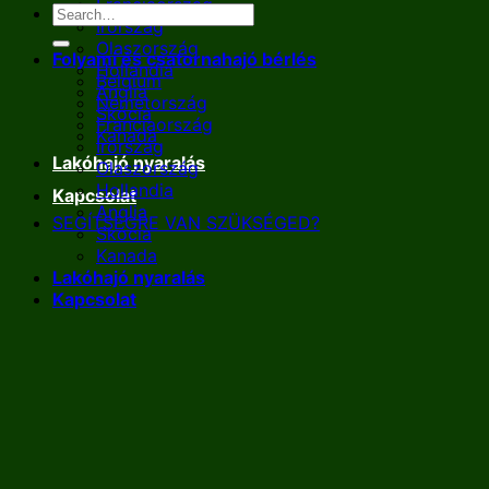
Franciaország
Írország
Olaszország
Folyami és csatornahajó bérlés
Hollandia
Belgium
Anglia
Németország
Skócia
Franciaország
Kanada
Írország
Lakóhajó nyaralás
Olaszország
Hollandia
Kapcsolat
Anglia
SEGÍTSÉGRE VAN SZÜKSÉGED?
Skócia
Kanada
Lakóhajó nyaralás
Kapcsolat