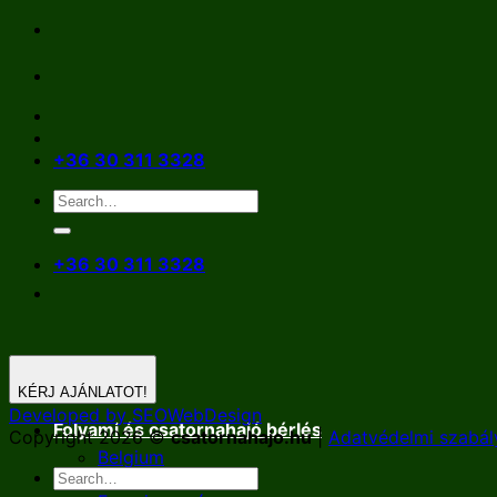
Skip
to
content
+36 30 311 3328
+36 30 311 3328
KÉRJ AJÁNLATOT!
Developed by SEOWebDesign
Folyami és csatornahajó bérlés
Copyright 2026 ©
csatornahajo.hu
|
Adatvédelmi szabál
Belgium
Németország