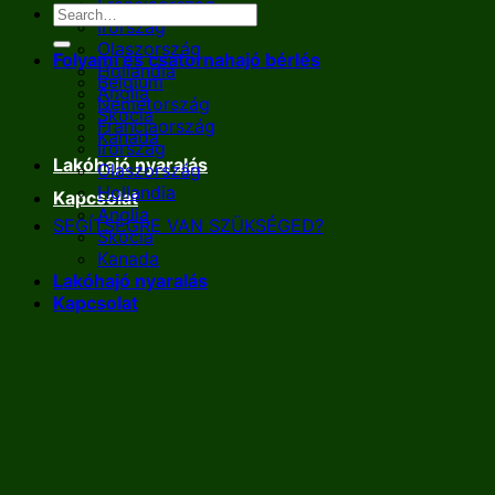
Franciaország
Írország
Olaszország
Folyami és csatornahajó bérlés
Hollandia
Belgium
Anglia
Németország
Skócia
Franciaország
Kanada
Írország
Lakóhajó nyaralás
Olaszország
Hollandia
Kapcsolat
Anglia
SEGÍTSÉGRE VAN SZÜKSÉGED?
Skócia
Kanada
Lakóhajó nyaralás
Kapcsolat