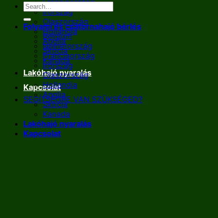
Franciaország
Írország
Olaszország
Folyami és csatornahajó bérlés
Hollandia
Belgium
Anglia
Németország
Skócia
Franciaország
Kanada
Írország
Lakóhajó nyaralás
Olaszország
Hollandia
Kapcsolat
Anglia
SEGÍTSÉGRE VAN SZÜKSÉGED?
Skócia
Kanada
Lakóhajó nyaralás
Kapcsolat