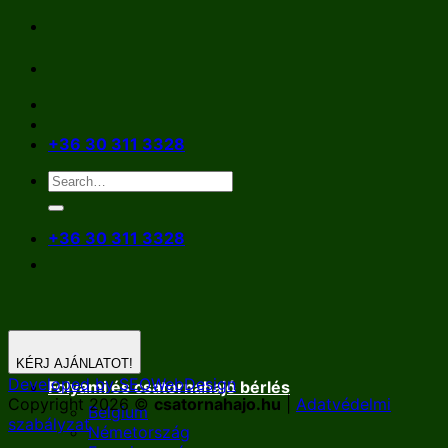
Skip
to
content
+36 30 311 3328
+36 30 311 3328
KÉRJ AJÁNLATOT!
Developed by SEOWebDesign
Folyami és csatornahajó bérlés
Copyright 2026 ©
csatornahajo.hu
|
Adatvédelmi
Belgium
szabályzat
Németország