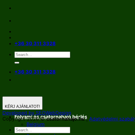
Skip
to
content
+36 30 311 3328
+36 30 311 3328
KÉRJ AJÁNLATOT!
Developed by SEOWebDesign
Folyami és csatornahajó bérlés
Copyright 2026 ©
csatornahajo.hu
|
Adatvédelmi szabál
Belgium
Németország