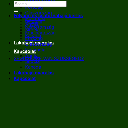
Franciaország
Írország
Olaszország
Folyami és csatornahajó bérlés
Hollandia
Belgium
Anglia
Németország
Skócia
Franciaország
Kanada
Írország
Lakóhajó nyaralás
Olaszország
Hollandia
Kapcsolat
Anglia
SEGÍTSÉGRE VAN SZÜKSÉGED?
Skócia
Kanada
Lakóhajó nyaralás
Kapcsolat