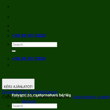
Skip
to
content
+36 30 311 3328
+36 30 311 3328
KÉRJ AJÁNLATOT!
Developed by SEOWebDesign
Folyami és csatornahajó bérlés
Copyright 2026 ©
csatornahajo.hu
|
Adatvédelmi szabál
Belgium
Németország