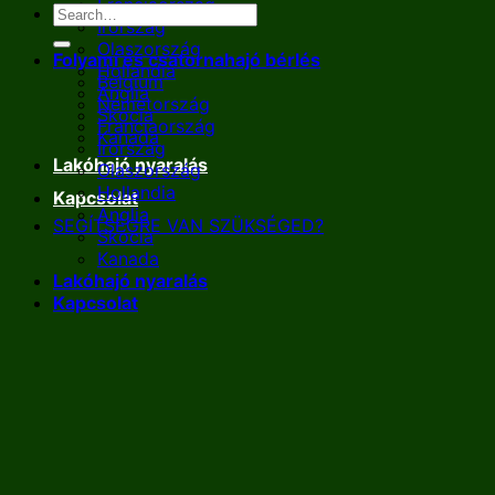
Franciaország
Írország
Olaszország
Folyami és csatornahajó bérlés
Hollandia
Belgium
Anglia
Németország
Skócia
Franciaország
Kanada
Írország
Lakóhajó nyaralás
Olaszország
Hollandia
Kapcsolat
Anglia
SEGÍTSÉGRE VAN SZÜKSÉGED?
Skócia
Kanada
Lakóhajó nyaralás
Kapcsolat