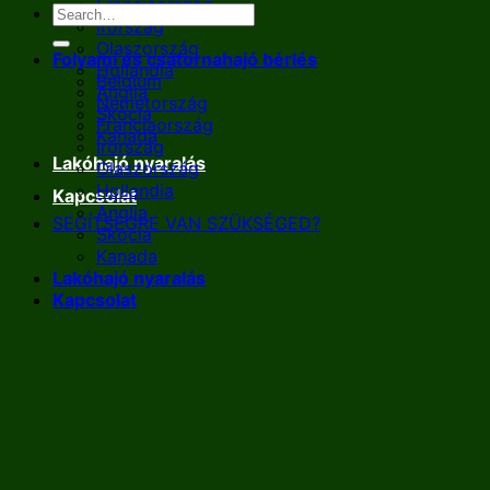
Franciaország
Írország
Olaszország
Folyami és csatornahajó bérlés
Hollandia
Belgium
Anglia
Németország
Skócia
Franciaország
Kanada
Írország
Lakóhajó nyaralás
Olaszország
Hollandia
Kapcsolat
Anglia
SEGÍTSÉGRE VAN SZÜKSÉGED?
Skócia
Kanada
Lakóhajó nyaralás
Kapcsolat