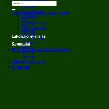
Franciaország
Írország
Olaszország
Folyami és csatornahajó bérlés
Hollandia
Belgium
Anglia
Németország
Skócia
Franciaország
Kanada
Írország
Lakóhajó nyaralás
Olaszország
Hollandia
Kapcsolat
Anglia
SEGÍTSÉGRE VAN SZÜKSÉGED?
Skócia
Kanada
Lakóhajó nyaralás
Kapcsolat