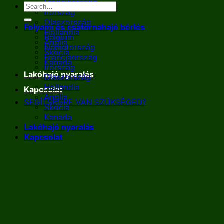
Franciaország
Írország
Olaszország
Folyami és csatornahajó bérlés
Hollandia
Belgium
Anglia
Németország
Skócia
Franciaország
Kanada
Írország
Lakóhajó nyaralás
Olaszország
Hollandia
Kapcsolat
Anglia
SEGÍTSÉGRE VAN SZÜKSÉGED?
Skócia
Kanada
Lakóhajó nyaralás
Kapcsolat