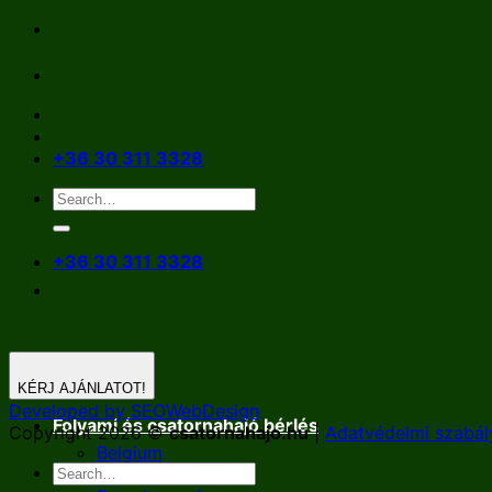
Skip
to
content
+36 30 311 3328
+36 30 311 3328
KÉRJ AJÁNLATOT!
Developed by SEOWebDesign
Folyami és csatornahajó bérlés
Copyright 2026 ©
csatornahajo.hu
|
Adatvédelmi szabál
Belgium
Németország