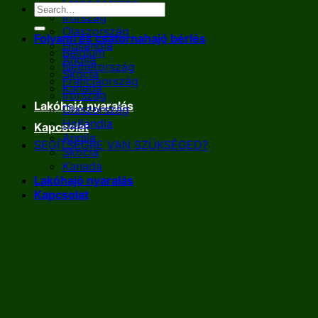
Franciaország
Írország
Olaszország
Folyami és csatornahajó bérlés
Hollandia
Belgium
Anglia
Németország
Skócia
Franciaország
Kanada
Írország
Lakóhajó nyaralás
Olaszország
Hollandia
Kapcsolat
Anglia
SEGÍTSÉGRE VAN SZÜKSÉGED?
Skócia
Kanada
Lakóhajó nyaralás
Kapcsolat