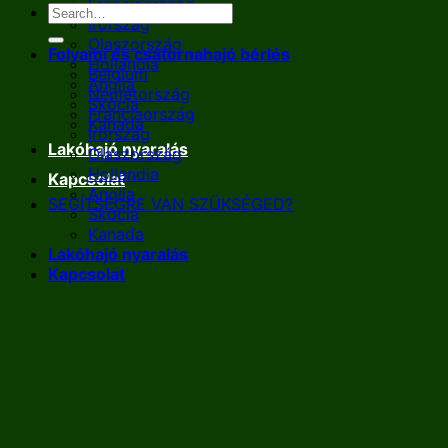
Franciaország
Írország
Olaszország
Folyami és csatornahajó bérlés
Hollandia
Belgium
Anglia
Németország
Skócia
Franciaország
Kanada
Írország
Lakóhajó nyaralás
Olaszország
Hollandia
Kapcsolat
Anglia
SEGÍTSÉGRE VAN SZÜKSÉGED?
Skócia
Kanada
Lakóhajó nyaralás
Kapcsolat